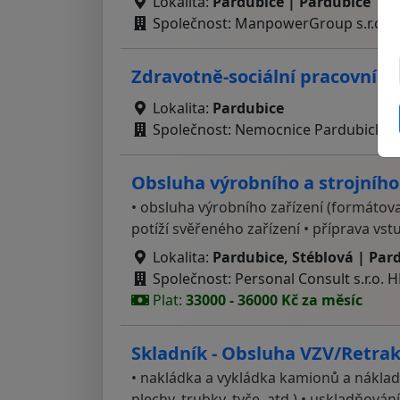
Lokalita:
Pardubice | Pardubice
Společnost: ManpowerGroup s.r.o.
Zdravotně-sociální pracovník
Lokalita:
Pardubice
Společnost: Nemocnice Pardubického 
Obsluha výrobního a strojního
• obsluha výrobního zařízení (formátova
potíží svěřeného zařízení • příprava vs
Lokalita:
Pardubice, Stéblová | Par
Společnost: Personal Consult s.r.o. 
Plat:
33000 - 36000 Kč za měsíc
Skladník - Obsluha VZV/Retraku
• nakládka a vykládka kamionů a nákladní
plechy, trubky, tyče, atd.) • uskladňován