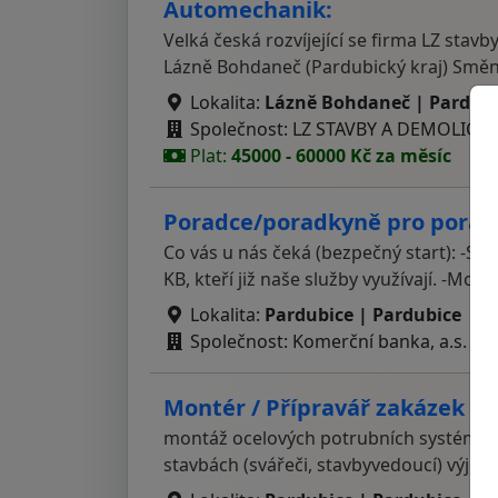
Automechanik:
Velká česká rozvíjející se firma LZ sta
Lázně Bohdaneč (Pardubický kraj) Smě
Lokalita:
Lázně Bohdaneč | Pardub
Společnost: LZ STAVBY A DEMOLICE s.
Plat:
45000 - 60000 Kč za měsíc
Poradce/poradkyně pro porad
Co vás u nás čeká (bezpečný start): -Svě
KB, kteří již naše služby využívají. -Mož
Lokalita:
Pardubice | Pardubice
Společnost: Komerční banka, a.s.
Montér / Přípravář zakázek po
montáž ocelových potrubních systémů v
stavbách (svářeči, stavbyvedoucí) výjez