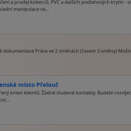
ačení a prodej koberců, PVC a dalších podlahových krytin -
ákladní manipulace se…
ové dokumentace Práce ve 2 směnách (časem 3 směny) Možn
enské místo Přelouč
řený kmen klientů: Žádné studené kontakty. Budete rozvíjet 
nost…