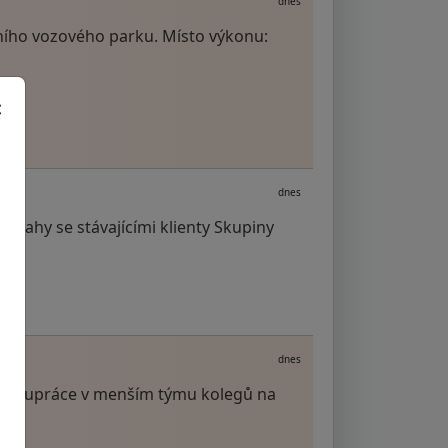
dnes
tního vozového parku. Místo výkonu:
dnes
vztahy se stávajícími klienty Skupiny
dnes
spolupráce v menším týmu kolegů na