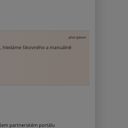
před týdnem
ti, hledáme šikovného a manuálně
šem partnerském portálu