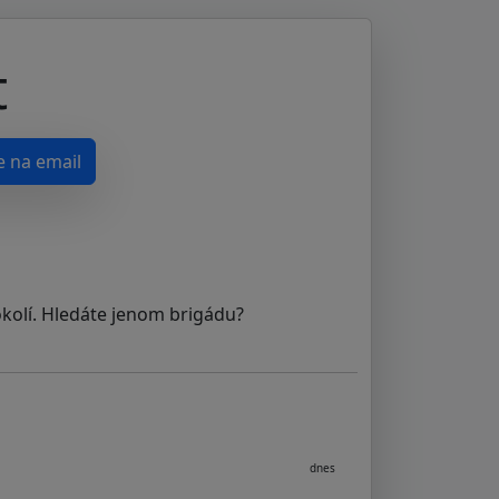
t
e na email
okolí. Hledáte jenom brigádu?
dnes