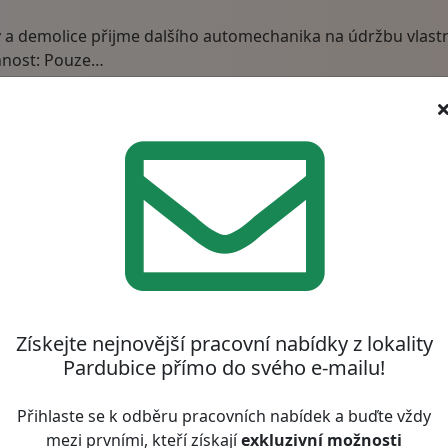
vby a demolice přijme dalšího automechanika na údržbu vlas
nnost: Pouze…
ice
r.o.
enské místo Pardubice
řený kmen klientů: Žádné studené kontakty. Budete rozvíjet 
nost…
Získejte nejnovější pracovní nabídky z lokality
trubí
Pardubice přímo do svého e-mailu!
 terénu (plynovody, produktovody, ropovody, horkovody) 
Přihlaste se k odběru pracovních nabídek a buďte vždy
dy na stavby v…
mezi prvními, kteří získají
exkluzivní možnosti