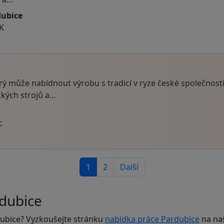
dubice
HK
ý může nabídnout výrobu s tradicí v ryze české společnos
kých strojů a…
c
1
2
Další
rdubice
dubice? Vyzkoušejte stránku
nabídka práce Pardubice
na na