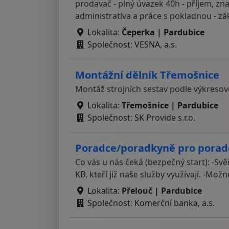
prodavač - plný úvazek 40h - příjem, zn
administrativa a práce s pokladnou - z
Lokalita:
Čeperka | Pardubice
Společnost: VESNA, a.s.
Montážní dělník Třemošnice
Montáž strojních sestav podle výkres
Lokalita:
Třemošnice | Pardubice
Společnost: SK Provide s.r.o.
Poradce/poradkyně pro porad
Co vás u nás čeká (bezpečný start): -Svě
KB, kteří již naše služby využívají. -Mož
Lokalita:
Přelouč | Pardubice
Společnost: Komerční banka, a.s.