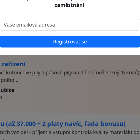
zaměstnání
.
Registrovat se
kraje, a.s.
 zařízení
cí kotoučové pily a pásové pily na dělení neželezných kovů) 
tupního…
dubice
HK
 (až 37.000 + 2 platy navíc, řada bonusů)
ch vozidel • příjem a vstupní kontrola kvality materiálu do
í a…