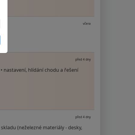
včera
před 4 dny
• nastavení, hlídání chodu a řešení
před 4 dny
 skladu (neželezné materiály - desky,